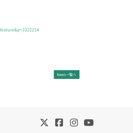
e=feature&p=3322214
News一覧へ