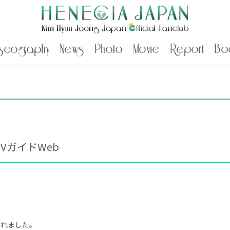
scography
News
Photo
Movie
Report
Bo
VガイドWeb
されました。