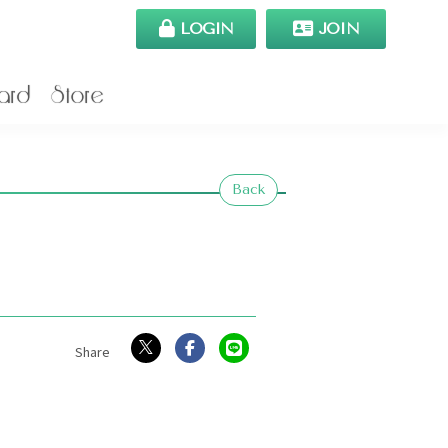
LOGIN
JOIN
ard
Store
Back