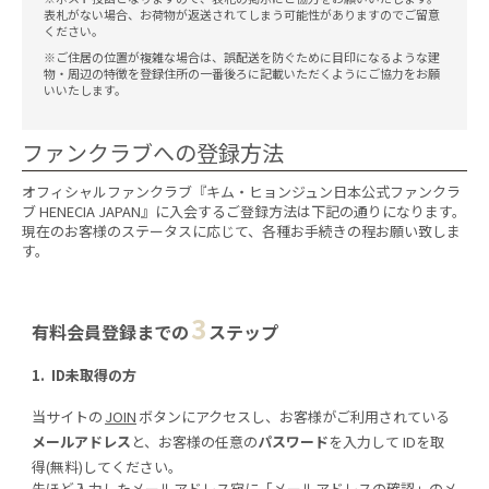
表札がない場合、お荷物が返送されてしまう可能性がありますのでご留意
ください。
※ご住居の位置が複雑な場合は、誤配送を防ぐために目印になるような建
物・周辺の特徴を登録住所の一番後ろに記載いただくようにご協力をお願
いいたします。
ファンクラブへの登録方法
オフィシャルファンクラブ『キム・ヒョンジュン日本公式ファンクラ
ブ HENECIA JAPAN』に入会するご登録方法は下記の通りになります。
現在のお客様のステータスに応じて、各種お手続きの程お願い致しま
す。
3
有料会員登録までの
ステップ
1. ID未取得の方
当サイトの
JOIN
ボタンにアクセスし、お客様がご利用されている
メールアドレス
と、お客様の任意の
パスワード
を入力して IDを取
得(無料)してください。
先ほど入力したメールアドレス宛に「メールアドレスの確認」のメ