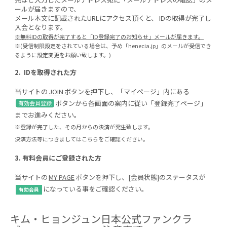
ールが届きますので、
メール本文に記載されたURLにアクセス頂くと、 IDの取得が完了し
入会となります。
※無料IDの取得が完了すると「ID登録完了のお知らせ」メールが届きます。
※(受信制限設定をされている場合は、予め「henecia.jp」のメールが受信でき
るように設定変更をお願い致します。)
2.
IDを取得された方
当サイトの
JOIN
ボタンを押下し、「マイページ」内にある
ボタンから各画面の案内に従い「登録完了ページ」
有効会員登録
までお進みください。
※登録が完了した、その月からの決済が発生致します。
決済方法等につきましては
こちら
をご確認ください。
3.
有料会員にご登録された方
当サイトの
MY PAGE
ボタンを押下し、[会員状態]のステータスが
になっている事をご確認ください。
有効会員
キム・ヒョンジュン日本公式ファンクラ