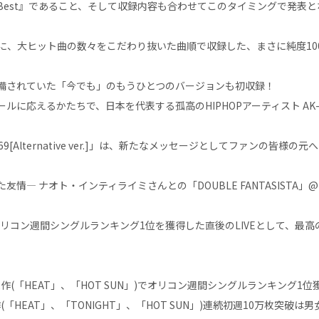
y The Best』であること、そして収録内容も合わせてこのタイミングで発
に、大ヒット曲の数々をこだわり抜いた曲順で収録した、まさに純度10
備されていた「今でも」のもうひとつのバージョンも初収録！
に応えるかたちで、日本を代表する孤高のHIPHOPアーティスト AK-69
69[Alternative ver.]」は、新たなメッセージとしてファンの皆様
情― ナオト・インティライミさんとの「DOUBLE FANTASISTA」
」がオリコン週間シングルランキング1位を獲得した直後のLIVEとして、
(「HEAT」、「HOT SUN」)でオリコン週間シングルランキング1位
「HEAT」、「TONIGHT」、「HOT SUN」)連続初週10万枚突破