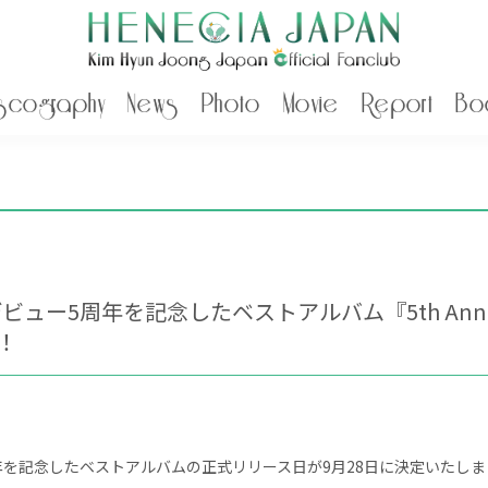
scography
News
Photo
Movie
Report
Bo
5周年を記念したベストアルバム『5th Annivers
！
年を記念したベストアルバムの正式リリース日が9月28日に決定いたしま