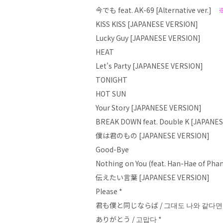
今でも feat. AK-69 [Alternative ver.]
KISS KISS [JAPANESE VERSION]
Lucky Guy [JAPANESE VERSION]
HEAT
Let's Party [JAPANESE VERSION]
TONIGHT
HOT SUN
Your Story [JAPANESE VERSION]
BREAK DOWN feat. Double K [JAPANE
僕は君のもの [JAPANESE VERSION]
Good-Bye
Nothing on You (feat. Han-Hae of Ph
伝えたい言葉 [JAPANESE VERSION]
Please *
君も僕と同じならば / 그대도 나와 같다면 
ありがとう / 고맙다 *