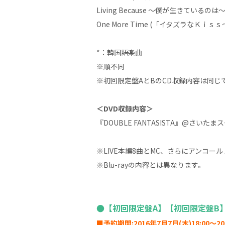
Living Because ～僕が生きているのは～
One More Time (「イタズラなＫｉｓｓ～P
*：韓国語楽曲
※順不同
※初回限定盤AとBのCD収録内容は同じ
＜DVD収録内容＞
『DOUBLE FANTASISTA』@さいたま
※LIVE本編8曲とMC、さらにアンコー
※Blu-rayの内容とは異なります。
●【初回限定盤A】【初回限定盤B
■予約期間:2016年7月7日(木)18:00～2