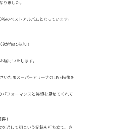
表となりました。
0%のベストアルバムとなっています。
がfeat.参加！
の元へお届けいたします。
@さいたまスーパーアリーナのLIVE映像を
最高のパフォーマンスと笑顔を見せてくれて
獲得！
は男女を通して初という記録も打ち立て、さ