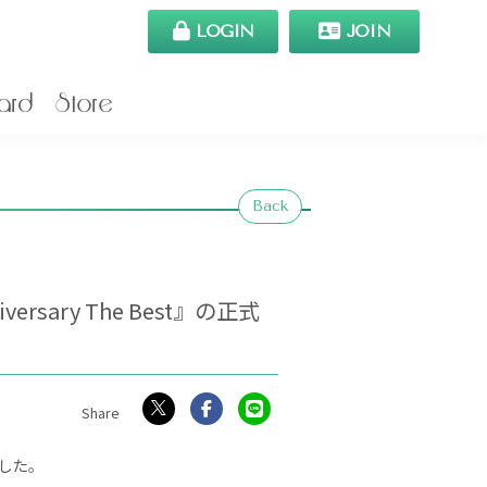
LOGIN
JOIN
ard
Store
Back
ary The Best』の正式
した。