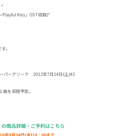
 *
layful Kiss」OST収録)*
です。
スーパーアリーナ 2012年7月14日(土)#2
ル１曲を収録予定。
】の商品詳細・ご予約はこちら
016年8月24日(水)10：00まで