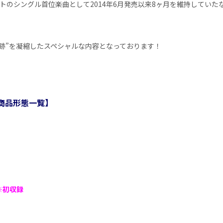
ィストのシングル首位楽曲として2014年6月発売以来8ヶ月を維持してい
軌跡”を凝縮したスペシャルな内容となっております！
st』商品形態一覧】
※初収録