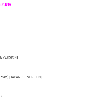
※初収録
SE VERSION]
antom) [JAPANESE VERSION]
*