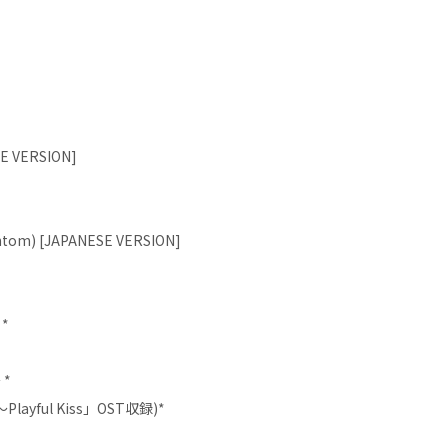
SE VERSION]
antom) [JAPANESE VERSION]
*
 *
layful Kiss」OST収録)*